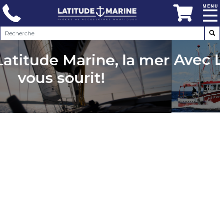
Avec Latitud
e Marine, la mer
vou
s sourit!